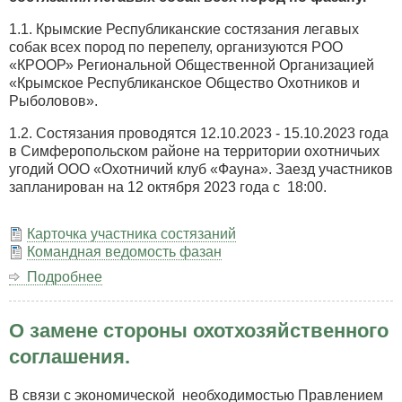
1.1. Крымские Республиканские состязания легавых
собак всех пород по перепелу, организуются РОО
«КРООР» Региональной Общественной Организацией
«Крымское Республиканское Общество Охотников и
Рыболовов».
1.2. Состязания проводятся 12.10.2023 - 15.10.2023 года
в Симферопольском районе на территории охотничьих
угодий ООО «Охотничий клуб «Фауна». Заезд участников
запланирован на 12 октября 2023 года с 18:00.
Карточка участника состязаний
Командная ведомость фазан
Подробнее
о
Крымские
Республиканские
О замене стороны охотхозяйственного
лично-
командные
соглашения.
состязания
легавых
В связи с экономической необходимостью Правлением