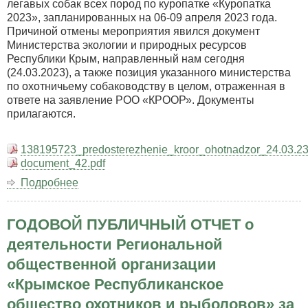
легавых собак всех пород по куропатке «Куропатка
2023», запланированных на 06-09 апреля 2023 года.
Причиной отмены мероприятия явился документ
Министерства экологии и природных ресурсов
Республики Крым, направленный нам сегодня
(24.03.2023), а также позиция указанного министерства
по охотничьему собаководству в целом, отраженная в
ответе на заявление РОО «КРООР». Документы
прилагаются.
138195723_predosterezhenie_kroor_ohotnadzor_24.03.23
document_42.pdf
Подробнее
о
Уважаемые
владельцы
ГОДОВОЙ ПУБЛИЧНЫЙ ОТЧЕТ о
собак
охотничьих
деятельности Региональной
пород!
общественной организации
«Крымское Республиканское
общество охотников и рыболовов» за