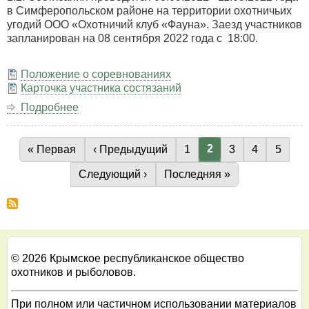
в Симферопольском районе на территории охотничьих
угодий ООО «Охотничий клуб «Фауна». Заезд участников
запланирован на 08 сентября 2022 года с 18:00.
Положение о соревнованиях
Карточка участника состязаний
Подробнее
о
Крымские
Республиканские
лично-
Текущая страница
2
Первая страница
« Первая
Предыдущая страница
‹ Предыдущий
Страница
1
Страница
3
Страница
4
Стран
5
Нумерация
командные
страниц
Следующая страница
Следующий ›
Последняя страница
Последняя »
состязания
легавых
собак
всех
пород
по
© 2026 Крымское республиканское общество
перепелу.
охотников и рыболовов.
При полном или частичном использовании материалов