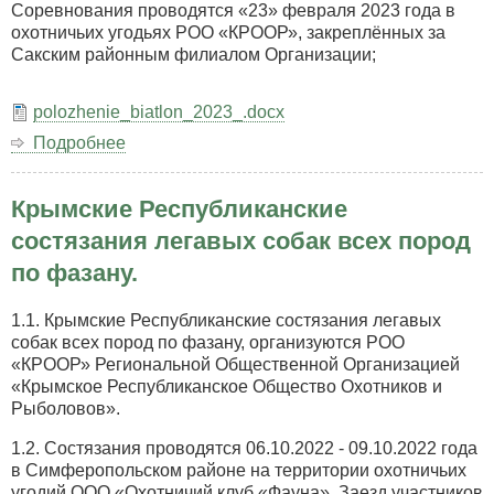
Соревнования проводятся «23» февраля 2023 года в
охотничьих угодьях РОО «КРООР», закреплённых за
Сакским районным филиалом Организации;
polozhenie_biatlon_2023_.docx
Подробнее
о
Открытые
соревнования
Крымские Республиканские
на
командное
состязания легавых собак всех пород
первенство
по фазану.
Региональной
общественной
организации
1.1. Крымские Республиканские состязания легавых
«Крымское
собак всех пород по фазану, организуются РОО
Республиканское
«КРООР» Региональной Общественной Организацией
общество
«Крымское Республиканское Общество Охотников и
охотников
Рыболовов».
и
1.2. Состязания проводятся 06.10.2022 - 09.10.2022 года
рыболовов»
в Симферопольском районе на территории охотничьих
по
угодий ООО «Охотничий клуб «Фауна». Заезд участников