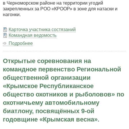
в Черноморском районе на территории угодий
закрепленных за РОО «КРООР» в зоне для натаски и
нагонки.
Карточка участника состязаний
Командная ведомость
Подробнее
о
Крымские
Республиканские
Открытые соревнования на
состязания
легавых
командное первенство Региональной
собак
общественной организации
всех
пород
«Крымское Республиканское
по
общество охотников и рыболовов» по
куропатке.
охотничьему автомобильному
биатлону, посвящённых 9-ой
годовщине «Крымская весна».