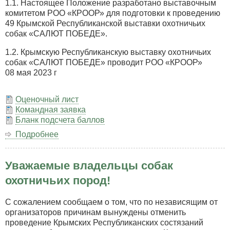
1.1. Настоящее Положение разработано выставочным
комитетом РОО «КРООР» для подготовки к проведению
49 Крымской Республиканской выставки охотничьих
собак «САЛЮТ ПОБЕДЕ».
1.2. Крымскую Республиканскую выставку охотничьих
собак «САЛЮТ ПОБЕДЕ» проводит РОО «КРООР»
08 мая 2023 г
Оценочный лист
Командная заявка
Бланк подсчета баллов
Подробнее
о
Выставка
охотничьих
Уважаемые владельцы собак
собак
«САЛЮТ
охотничьих пород!
ПОБЕДЕ»
8
С сожалением сообщаем о том, что по независящим от
мая
организаторов причинам вынуждены отменить
2023
проведение Крымских Республиканских состязаний
года