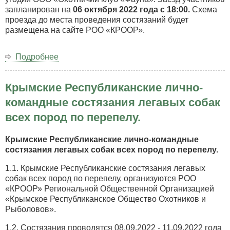
охотничьему
запланирован на
06 октября 2022 года с 18:00.
Схема
автомобильному
проезда до места проведения состязаний будет
биатлону,
размещена на сайте РОО «КРООР».
посвящённых
9-
ой
Подробнее
о
годовщине
Крымские
«Крымская
Республиканские
весна».
Крымские Республиканские лично-
состязания
легавых
командные состязания легавых собак
собак
всех пород по перепелу.
всех
пород
по
Крымские Республиканские лично-командные
фазану.
состязания легавых собак всех пород по перепелу.
1.1. Крымские Республиканские состязания легавых
собак всех пород по перепелу, организуются РОО
«КРООР» Региональной Общественной Организацией
«Крымское Республиканское Общество Охотников и
Рыболовов».
1.2. Состязания проводятся 08.09.2022 - 11.09.2022 года