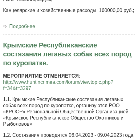
Канцелярские и хозяйственные расходы: 160000,00 руб.;
Подробнее
о
ГОДОВОЙ
ПУБЛИЧНЫЙ
Крымские Республиканские
ОТЧЕТ
о
состязания легавых собак всех пород
деятельности
по куропатке.
Региональной
общественной
организации
МЕРОПРИЯТИЕ ОТМЕНЯЕТСЯ:
«Крымское
http://www.huntincrimea.com/forum/viewtopic.php?
Республиканское
f=34&t=3297
общество
1.1. Крымские Республиканские состязания легавых
охотников
собак всех пород по куропатке, организуются РОО
и
«КРООР» Региональной Общественной Организацией
рыболовов»
«Крымское Республиканское Общество Охотников и
за
Рыболовов».
2022
год
1.2. Состязания проводятся 06.04.2023 - 09.04.2023 года