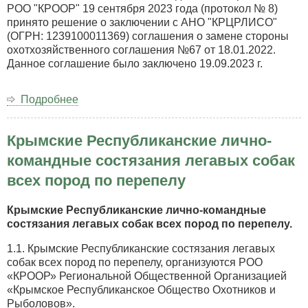
собак
РОО "КРООР" 19 сентября 2023 года (протокол № 8)
всех
принято решение о заключении с АНО "КРЦРЛИСО"
пород
(ОГРН: 1239100011369) соглашения о замене стороны
по
охотхозяйственного соглашения №67 от 18.01.2022.
фазану.
Данное соглашение было заключено 19.09.2023 г.
Подробнее
о
О
замене
Крымские Республиканские лично-
стороны
охотхозяйственного
командные состязания легавых собак
соглашения.
всех пород по перепелу
Крымские Республиканские лично-командные
состязания легавых собак всех пород по перепелу.
1.1. Крымские Республиканские состязания легавых
собак всех пород по перепелу, организуются РОО
«КРООР» Региональной Общественной Организацией
«Крымское Республиканское Общество Охотников и
Рыболовов».