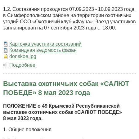
1.2. Состязания проводятся 07.09.2023 - 10.09.2023 года
в Симферопольском районе на территории охотничьих
угодий ООО «Охотничий клуб «Фауна». Заезд участников
запланирован на 07 сентября 2023 года с 18:00.
Карточка участника состязаний
Командная ведомость фазан
donskoe.jpg
Подробнее
о
Крымские
Республиканские
Выставка охотничьих собак «САЛЮТ
лично-
командные
ПОБЕДЕ» 8 мая 2023 года
состязания
легавых
ПОЛОЖЕНИЕ о 49 Крымской Республиканской
собак
выставке охотничьих собак «САЛЮТ ПОБЕДЕ»
всех
8 мая 2023 года.
пород
по
1. Общие положения
перепелу