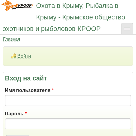
Перейти
Охота в Крыму, Рыбалка в
к
основному
Крыму - Крымское общество
содержанию
toggle
охотников и рыболовов КРООР
Главная
Строка
навигации
Войти
Вход на сайт
Имя пользователя
Пароль