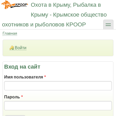
Перейти
Охота в Крыму, Рыбалка в
к
основному
Крыму - Крымское общество
содержанию
toggle
охотников и рыболовов КРООР
Главная
Строка
навигации
Войти
Вход на сайт
Имя пользователя
Пароль