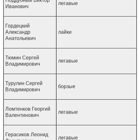
Поддубный Виктор
легавые
Иванович
Гордецкий
Александр
лайки
Анатольевич
Тюмин Сергей
легавые
Владимирович
Турулин Сергей
борзые
Владимирович
Ломтенков Георгий
легавые
Валентинович
Герасиков Леонид
легавые