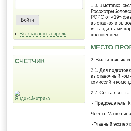
1.3. Выставка, эк
Росохотрыболовсо
РОРС от «19» февр
выставках и выво
«Стандартами пор
Восстановить пароль
положением.
МЕСТО ПР
2. Выставочный к
СЧЕТЧИК
2.1. Для подгото
выставочный комит
комиссий и комен
2.2. Состав выста
~ Председатель: К
Члены: Матюшина Ю
~Главный эксперт