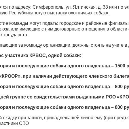
ся по адресу: Симферополь, ул. Ялтинская, д. 38 или по э
кую Республиканскую выставку охотничьих собак».
частие команды могут подать: городские и районные фили
юза или имеющие с ним договорные отношения в области о
х государств.
упающие за команду организации, должны стоять на учете в
ос участника КРВОС, одной собаки:
торая и последующие собаки одного владельца – 1500 р
«КРООР», при наличии действующего членского билета
торая и последующие собаки одного владельца – 800 ру
дней группе со свидетельствами выданными РОО «КР
торая и последующие собаки одного владельца – 800 ру
0% скидку при записи, принадлежащей лично ему (при пред
частники СВО