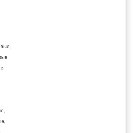
вые,
вые.
е,
е,
ые,
.