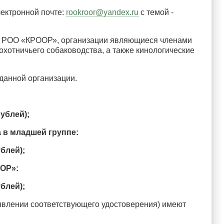
лектронной почте:
rookroor@yandex.ru
с темой -
алы РОО «КРООР», организации являющиеся членами
хотничьего собаководства, а также кинологические
 данной организации.
ублей);
 в младшей группе:
блей);
ООР»:
блей);
ъявлении соответствующего удостоверения) имеют