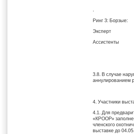
.
Ринг 3: Бо
Эксперт Семиго
Ассистенты Павл
Попова М.В. 
3.8. В случае нар
аннулированием ре
4. Участники выст
4.1. Для предвар
«КРООР» заполнен
членского охотнич
выставке до 04.05