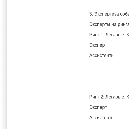
3. Экспертиза соб
Эксперты на ринг
Ринг 1: Легавые
Эксперт Поддуб
Ассистенты Гера
Тихонов Н.В. 
Ринг 2: Легавые. 
Эксперт Ващенк
Ассистенты Вара
Черных А.В. э