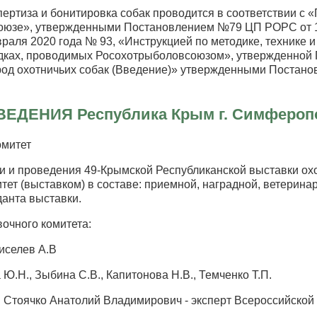
спертиза и бонитировка собак проводится в соответствии с
юзе», утвержденными Постановлением №79 ЦП РОРС от 11
аля 2020 года № 93, «Инструкцией по методике, технике и
дках, проводимых Росохотрыболовсоюзом», утвержденной
од охотничьих собак (Введение)» утвержденными Постано
ОВЕДЕНИЯ
Республика Крым г. Симфероп
омитет
вки и проведения 49-Крымской Республиканской выставки 
ет (выставком) в составе: приемной, наградной, ветеринар
данта выставки.
вочного комитета:
иселев А.В
.Н., Зыбина С.В., Капитонова Н.В., Темченко Т.П.
: Стоячко Анатолий Владимирович - эксперт Всероссийской 