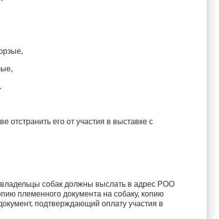
орзые,
зые,
.
е отстранить его от участия в выставке с
е владельцы собак должны выслать в адрес РОО
 копию племенного документа на собаку, копию
и документ, подтверждающий оплату участия в