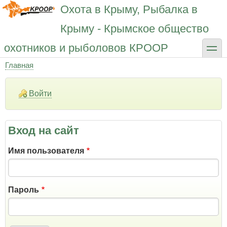
Перейти
Охота в Крыму, Рыбалка в
к
основному
Крыму - Крымское общество
содержанию
toggle
охотников и рыболовов КРООР
Главная
Строка
навигации
Войти
Вход на сайт
Имя пользователя
Пароль