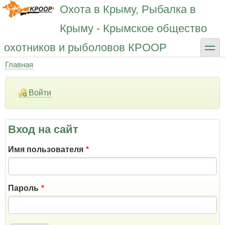
Перейти
Охота в Крыму, Рыбалка в
к
основному
Крыму - Крымское общество
содержанию
toggle
охотников и рыболовов КРООР
Главная
Строка
навигации
Войти
Вход на сайт
Имя пользователя
Пароль