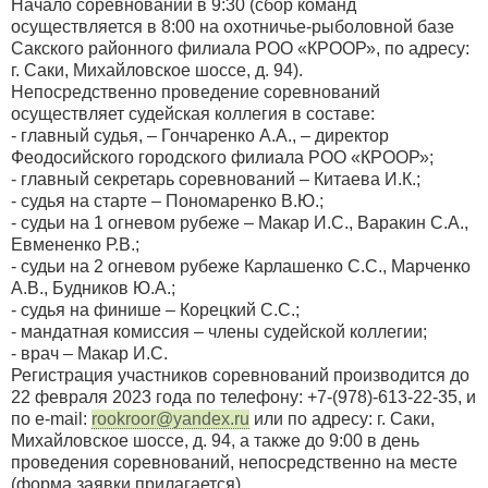
Начало соревнований в 9:30 (сбор команд
осуществляется в 8:00 на охотничье-рыболовной базе
Сакского районного филиала РОО «КРООР», по адресу:
г. Саки, Михайловское шоссе, д. 94).
Непосредственно проведение соревнований
осуществляет судейская коллегия в составе:
- главный судья, – Гончаренко А.А., – директор
Феодосийского городского филиала РОО «КРООР»;
- главный секретарь соревнований – Китаева И.К.;
- судья на старте – Пономаренко В.Ю.;
- судьи на 1 огневом рубеже – Макар И.С., Варакин С.А.,
Евмененко Р.В.;
- судьи на 2 огневом рубеже Карлашенко С.С., Марченко
А.В., Будников Ю.А.;
- судья на финише – Корецкий С.С.;
- мандатная комиссия – члены судейской коллегии;
- врач – Макар И.С.
Регистрация участников соревнований производится до
22 февраля 2023 года по телефону: +7-(978)-613-22-35, и
по e-mail:
rookroor@yandex.ru
или по адресу: г. Саки,
Михайловское шоссе, д. 94, а также до 9:00 в день
проведения соревнований, непосредственно на месте
(форма заявки прилагается).