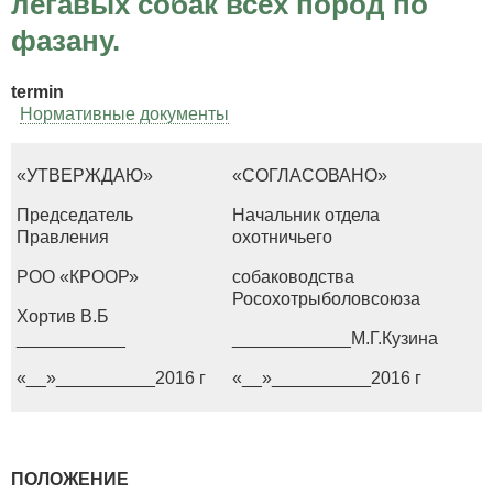
легавых собак всех пород по
фазану.
termin
Нормативные документы
«УТВЕРЖДАЮ»
«СОГЛАСОВАНО»
Председатель
Начальник отдела
Правления
охотничьего
РОО «КРООР»
собаководства
Росохотрыболовсоюза
Хортив В.Б
___________
____________М.Г.Кузина
«__»__________2016 г
«__»__________2016 г
ПОЛОЖЕНИЕ