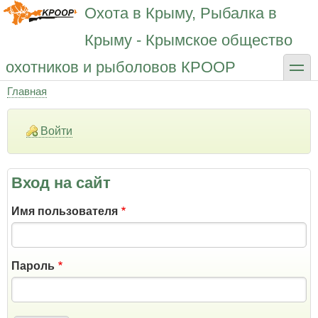
Перейти
Охота в Крыму, Рыбалка в
к
основному
Крыму - Крымское общество
содержанию
toggle
охотников и рыболовов КРООР
Главная
Строка
навигации
Войти
Вход на сайт
Имя пользователя
Пароль