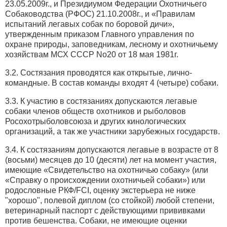
23.05.2009г., и Президиумом Федерации Охотничьего
Собаководства (РФОС) 21.10.2008г., и «Правилам
испытаний легавых собак по боровой дичи»,
утвержденным приказом Главного управления по
охране природы, заповедникам, лесному и охотничьему
хозяйствам МСХ СССР No20 от 18 мая 1981г.
3.2. Состязания проводятся как открытые, лично-
командные. В состав команды входят 4 (четыре) собаки.
3.3. К участию в состязаниях допускаются легавые
собаки членов обществ охотников и рыболовов
Росохотрыболовсоюза и других кинологических
организаций, а так же участники зарубежных государств.
3.4. К состязаниям допускаются легавые в возрасте от 8
(восьми) месяцев до 10 (десяти) лет на момент участия,
имеющие «Свидетельство на охотничью собаку» (или
«Справку о происхождении охотничьей собаки») или
родословные РКФ/FCI, оценку экстерьера не ниже
"хорошо", полевой диплом (со стойкой) любой степени,
ветеринарный паспорт с действующими прививками
против бешенства. Собаки, не имеющие оценки