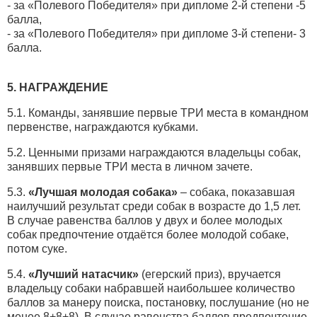
- за «Полевого Победителя» при дипломе 2-й степени -5
балла,
- за «Полевого Победителя» при дипломе 3-й степени- 3
балла.
5. НАГРАЖДЕНИЕ
5.1. Команды, занявшие первые ТРИ места в командном
первенстве, награждаются кубками.
5.2. Ценными призами награждаются владельцы собак,
занявших первые ТРИ места в личном зачете.
5.3.
«Лучшая молодая собака»
– собака, показавшая
наилучший результат среди собак в возрасте до 1,5 лет.
В случае равенства баллов у двух и более молодых
собак предпочтение отдаётся более молодой собаке,
потом суке.
5.4.
«Лучший натасчик»
(егерский приз), вручается
владельцу собаки набравшей наибольшее количество
баллов за манеру поиска, постановку, послушание (но не
менее 8+8+8). В случае равенства баллов предпочтение