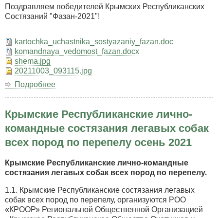
Состязаний
Поздравляем победителей Крымских Республиканских
по
Состязаний "Фазан-2021"!
зайцу!
kartochka_uchastnika_sostyazaniy_fazan.doc
komandnaya_vedomost_fazan.docx
shema.jpg
20211003_093115.jpg
Подробнее
о
Крымские
Республиканские
Крымские Республиканские лично-
состязания
легавых
командные состязания легавых собак
собак
всех пород по перепелу осень 2021
всех
пород
по
Крымские Республиканские лично-командные
фазану
состязания легавых собак всех пород по перепелу.
осень
1.1. Крымские Республиканские состязания легавых
2021
собак всех пород по перепелу, организуются РОО
«КРООР» Региональной Общественной Организацией