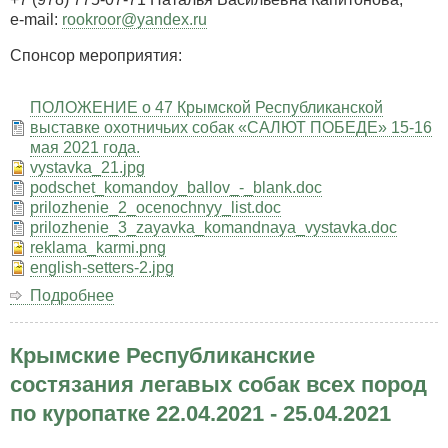
e-mail:
rookroor@yandex.ru
Спонсор мероприятия:
ПОЛОЖЕНИЕ о 47 Крымской Республиканской
выставке охотничьих собак «САЛЮТ ПОБЕДЕ» 15-16
мая 2021 года.
vystavka_21.jpg
podschet_komandoy_ballov_-_blank.doc
prilozhenie_2_ocenochnyy_list.doc
prilozhenie_3_zayavka_komandnaya_vystavka.doc
reklama_karmi.png
english-setters-2.jpg
Подробнее
о
Выставка
охотничьих
Крымские Республиканские
собак
«САЛЮТ
состязания легавых собак всех пород
ПОБЕДЕ»
по куропатке 22.04.2021 - 25.04.2021
15-
16