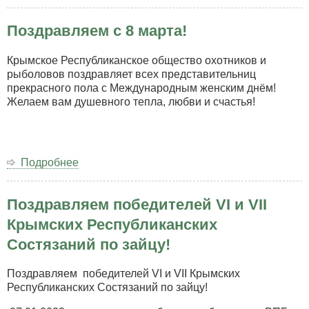
Поздравление
с
Поздравляем с 8 марта!
Днем
воссоединения
Крыма
Крымское Республиканское общество охотников и
с
рыболовов поздравляет всех представительниц
Россией
прекрасного пола с Международным женским днём!
Желаем вам душевного тепла, любви и счастья!
Подробнее
о
Поздравляем
с
Поздравляем победителей VI и VII
8
марта!
Крымских Республиканских
Состязаний по зайцу!
Поздравляем победителей VI и VII Крымских
Республиканских Состязаний по зайцу!