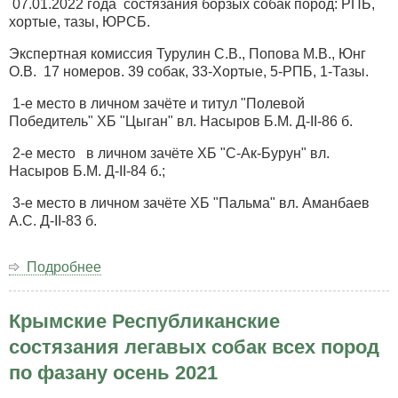
07.01.2022 года состязания борзых собак пород: РПБ,
хортые, тазы, ЮРСБ.
Экспертная комиссия Турулин С.В., Попова М.В., Юнг
О.В. 17 номеров. 39 собак, 33-Хортые, 5-РПБ, 1-Тазы.
1-е место в личном зачёте и титул "Полевой
Победитель" ХБ "Цыган" вл. Насыров Б.М. Д-II-86 б.
2-е место в личном зачёте ХБ "С-Ак-Бурун" вл.
Насыров Б.М. Д-II-84 б.;
3-е место в личном зачёте ХБ "Пальма" вл. Аманбаев
А.С. Д-II-83 б.
Подробнее
о
Поздравляем
победителей
Крымские Республиканские
VI
и
состязания легавых собак всех пород
VII
по фазану осень 2021
Крымских
Республиканских