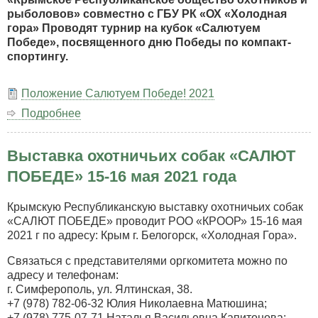
всех
рыболовов» совместно с ГБУ РК «ОХ «Холодная
пород
гора» Проводят турнир на кубок «Салютуем
по
Победе», посвященного дню Победы по компакт-
перепелу
спортингу.
осень
2021
Положение Салютуем Победе! 2021
Подробнее
о
Турнир
по
Выставка охотничьих собак «САЛЮТ
компакт-
спортингу
ПОБЕДЕ» 15-16 мая 2021 года
«Салютуем
Победе»
Крымскую Республиканскую выставку охотничьих собак
15
«САЛЮТ ПОБЕДЕ» проводит РОО «КРООР» 15-16 мая
мая
2021 г по адресу: Крым г. Белогорск, «Холодная Гора».
2021
года
Связаться с представителями оргкомитета можно по
адресу и телефонам:
г. Симферополь, ул. Ялтинская, 38.
+7 (978) 782-06-32 Юлия Николаевна Матюшина;
+7 (978) 775-07-71 Наталья Васильевна Капитонова;