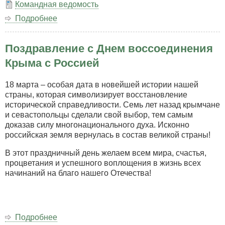
Командная ведомость
Подробнее
о
Состязания
легавых
Поздравление с Днем воссоединения
по
куропатке
Крыма с Россией
с
21
18 марта – особая дата в новейшей истории нашей
по
страны, которая символизирует восстановление
24
исторической справедливости. Семь лет назад крымчане
апреля
и севастопольцы сделали свой выбор, тем самым
2022
доказав силу многонационального духа. Исконно
года
российская земля вернулась в состав великой страны!
В этот праздничный день желаем всем мира, счастья,
процветания и успешного воплощения в жизнь всех
начинаний на благо нашего Отечества!
Подробнее
о