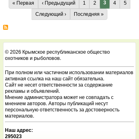
состязания
Текущая стра
3
Первая страница
« Первая
Предыдущая страница
‹ Предыдущий
Страница
1
Страница
2
Страница
4
Стран
5
Нумерация
легавых
страниц
Следующая страница
Следующий ›
Последняя страница
Последняя »
собак
всех
пород
по
куропатке
22.04.2021
© 2026 Крымское республиканское общество
-
охотников и рыболовов.
25.04.2021
При полном или частичном использовании материалов
активная ссылка на наш сайт обязательна.
Сайт не несет ответственности за содержание
рекламы и объявлений.
Мнение администратора может не совпадать с
мнением авторов. Авторы публикаций несут
персональную ответственность за достоверность
материалов.
Наш адрес:
295023