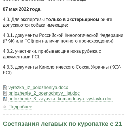
07 мая 2022 года.
4.3. Для экспертизы
только в экстерьерном
ринге
допускаются собаки имеющие:
4.3.1. документы Российской Кинологической Федерации
(РКФ) или FCI(при наличии полного происхождения).
4.3.2. участники, прибывающие из-за рубежа с
документами FCI.
4.3.3. документы Кинологического Союза Украины (КСУ-
FCI).
vyrezka_iz_polozheniya.docx
prilozhenie_2_ocenochnyy_list.doc
prilozhenie_3_zayavka_komandnaya_vystavka.doc
Подробнее
о
48
Крымская
Состязания легавых по куропатке с 21
Республиканская