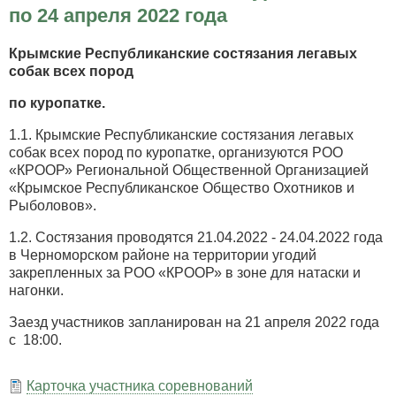
выставка
по 24 апреля 2022 года
охотничьих
собак
Крымские Республиканские состязания легавых
«САЛЮТ
собак всех пород
ПОБЕДЕ»
07
по куропатке.
мая
2022
1.1. Крымские Республиканские состязания легавых
года.
собак всех пород по куропатке, организуются РОО
«КРООР» Региональной Общественной Организацией
«Крымское Республиканское Общество Охотников и
Рыболовов».
1.2. Состязания проводятся 21.04.2022 - 24.04.2022 года
в Черноморском районе на территории угодий
закрепленных за РОО «КРООР» в зоне для натаски и
нагонки.
Заезд участников запланирован на 21 апреля 2022 года
с 18:00.
Карточка участника соревнований