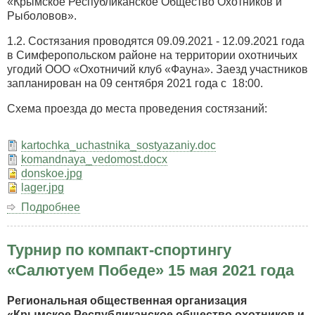
«Крымское Республиканское Общество Охотников и
Рыболовов».
1.2. Состязания проводятся 09.09.2021 - 12.09.2021 года
в Симферопольском районе на территории охотничьих
угодий ООО «Охотничий клуб «Фауна». Заезд участников
запланирован на 09 сентября 2021 года с 18:00.
Схема проезда до места проведения состязаний:
kartochka_uchastnika_sostyazaniy.doc
komandnaya_vedomost.docx
donskoe.jpg
lager.jpg
Подробнее
о
Крымские
Республиканские
Турнир по компакт-спортингу
лично-
командные
«Салютуем Победе» 15 мая 2021 года
состязания
легавых
Региональная общественная организация
собак
«Крымское Республиканское общество охотников и