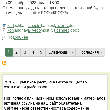
охотничьему
на 09 ноября 2023 года с 18:00.
автомобильному
Схема проезда до места проведения состязаний будет
биатлону,
размещена на сайте РОО «КРООР».
посвящённых
10-
kartochka_uchastnika_sostyazaniy.doc
ой
komandnaya_vedomost_valdshnep.docx
годовщине
«Крымская
Подробнее
о
весна».
Крымские
Республиканские
Текущая страница
1
лично-
Страница
2
Страница
3
Страница
4
Страница
5
Следующая страница
Следующий ›
Последняя стра
Последняя »
Нумерация
командные
страниц
состязания
легавых
собак
всех
пород
© 2026 Крымское республиканское общество
по
охотников и рыболовов.
вальдшнепу
2023
При полном или частичном использовании материалов
активная ссылка на наш сайт обязательна.
Сайт не несет ответственности за содержание