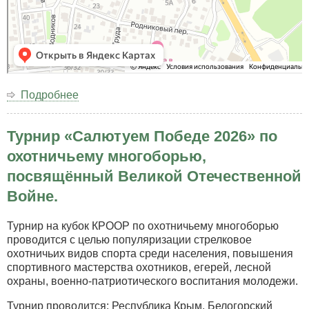
Подробнее
о
Наш
адрес:
Турнир «Салютуем Победе 2026» по
Республика
Крым
охотничьему многоборью,
г.
посвящённый Великой Отечественной
Симферополь
Ялтинское
Войне.
Шоссе
38
Турнир на кубок КРООР по охотничьему многоборью
проводится с целью популяризации стрелковое
охотничьих видов спорта среди населения, повышения
спортивного мастерства охотников, егерей, лесной
охраны, военно-патриотического воспитания молодежи.
Турнир проводится: Республика Крым, Белогорский