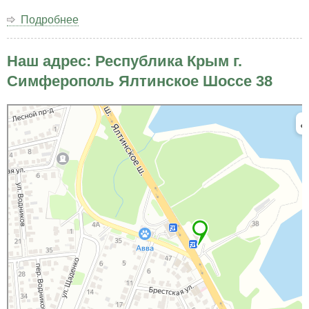
Подробнее
о
Открытое
письмо
Наш адрес: Республика Крым г.
Президенту
Российской
Симферополь Ялтинское Шоссе 38
Федерации
Владимиру
Яндекс Карты
Владимировичу
Яндекс Карты — транспорт, навигация, поиск мест
Путину.