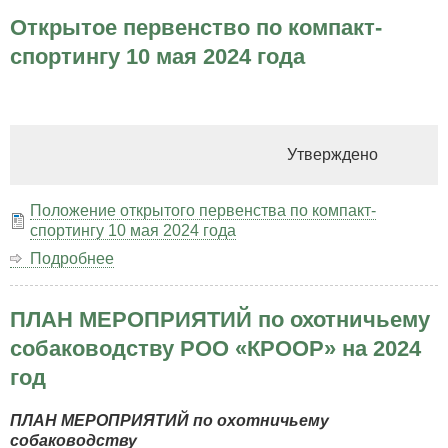
натасчиков!
Открытое первенство по компакт-
спортингу 10 мая 2024 года
Утверждено
Положение открытого первенства по компакт-
спортингу 10 мая 2024 года
Подробнее
о
Открытое
первенство
ПЛАН МЕРОПРИЯТИЙ по охотничьему
по
компакт-
собаководству РОО «КРООР» на 2024
спортингу
год
10
мая
2024
ПЛАН МЕРОПРИЯТИЙ по охотничьему
года
собаководству