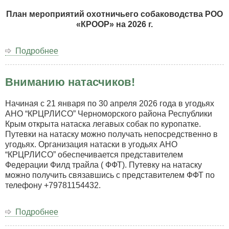
парной
куропатке,
План мероприятий охотничьего собаководства РОО
ранг
«КРООР» на 2026 г.
САСТ,
ЧРКФ*,
Подробнее
о
Республика
План
Крым,
мероприятий
пгт.
Вниманию натасчиков!
охотничьего
Черноморское,
собаководства
угодья
РОО
Начиная с 21 января по 30 апреля 2026 года в угодьях
КРЦРЛИСО
«КРООР»
АНО “КРЦРЛИСО” Черноморского района Республики
(01.04.26
на
Крым открыта натаска легавых собак по куропатке.
г.
2026
Путевки на натаску можно получать непосредственно в
–
год
угодьях. Организация натаски в угодьях АНО
13.04.26
“КРЦРЛИСО” обеспечивается представителем
г.).
Федерации Филд трайла ( ФФТ). Путевку на натаску
можно получить связавшись с представителем ФФТ по
телефону +79781154432.
Подробнее
о
Вниманию