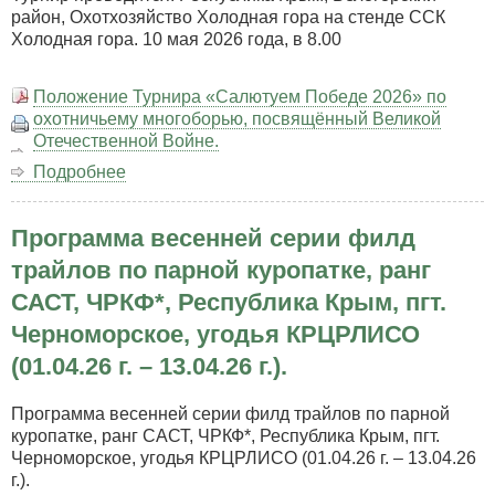
район, Охотхозяйство Холодная гора на стенде ССК
Холодная гора. 10 мая 2026 года, в 8.00
Положение Турнира «Салютуем Победе 2026» по
охотничьему многоборью, посвящённый Великой
Отечественной Войне.
Подробнее
о
Турнир
«Салютуем
Программа весенней серии филд
Победе
2026»
трайлов по парной куропатке, ранг
по
САСТ, ЧРКФ*, Республика Крым, пгт.
охотничьему
многоборью,
Черноморское, угодья КРЦРЛИСО
посвящённый
(01.04.26 г. – 13.04.26 г.).
Великой
Отечественной
Программа весенней серии филд трайлов по парной
Войне.
куропатке, ранг САСТ, ЧРКФ*, Республика Крым, пгт.
Черноморское, угодья КРЦРЛИСО (01.04.26 г. – 13.04.26
г.).