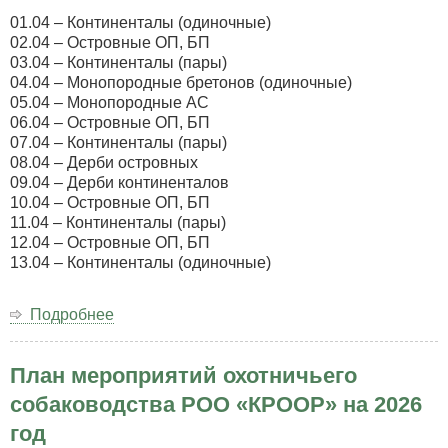
01.04 – Континенталы (одиночные)
02.04 – Островные ОП, БП
03.04 – Континенталы (пары)
04.04 – Монопородные бретонов (одиночные)
05.04 – Монопородные АС
06.04 – Островные ОП, БП
07.04 – Континенталы (пары)
08.04 – Дерби островных
09.04 – Дерби континенталов
10.04 – Островные ОП, БП
11.04 – Континенталы (пары)
12.04 – Островные ОП, БП
13.04 – Континенталы (одиночные)
Подробнее
о
Программа
весенней
План мероприятий охотничьего
серии
филд
собаководства РОО «КРООР» на 2026
трайлов
год
по