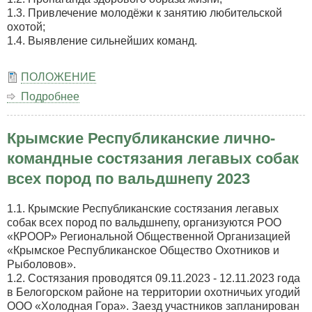
1.3. Привлечение молодёжи к занятию любительской
охотой;
1.4. Выявление сильнейших команд.
ПОЛОЖЕНИЕ
Подробнее
о
Открытые
соревнования
Крымские Республиканские лично-
на
командное
командные состязания легавых собак
первенство
всех пород по вальдшнепу 2023
Региональной
общественной
организации
1.1. Крымские Республиканские состязания легавых
«Крымское
собак всех пород по вальдшнепу, организуются РОО
Республиканское
«КРООР» Региональной Общественной Организацией
общество
«Крымское Республиканское Общество Охотников и
охотников
Рыболовов».
и
1.2. Состязания проводятся 09.11.2023 - 12.11.2023 года
рыболовов»
в Белогорском районе на территории охотничьих угодий
по
ООО «Холодная Гора». Заезд участников запланирован