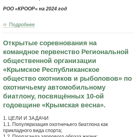
РОО «КРООР» на 2024 год
Подробнее
о
ПЛАН
МЕРОПРИЯТИЙ
Открытые соревнования на
по
охотничьему
командное первенство Региональной
собаководству
общественной организации
РОО
«КРООР»
«Крымское Республиканское
на
общество охотников и рыболовов» по
2024
год
охотничьему автомобильному
биатлону, посвящённых 10-ой
годовщине «Крымская весна».
1. ЦЕЛИ И ЗАДАЧИ
1.1. Популяризация охотничьего биатлона как
прикладного вида спорта;
1.2. Пропаганда здорового образа жизни;