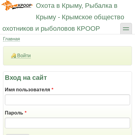
Перейти
Охота в Крыму, Рыбалка в
к
основному
Крыму - Крымское общество
содержанию
toggle
охотников и рыболовов КРООР
Главная
Строка
навигации
Войти
Вход на сайт
Имя пользователя
Пароль