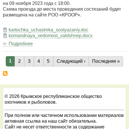
охотничьему
на 09 ноября 2023 года с 18:00.
автомобильному
Схема проезда до места проведения состязаний будет
биатлону,
размещена на сайте РОО «КРООР».
посвящённых
10-
kartochka_uchastnika_sostyazaniy.doc
ой
komandnaya_vedomost_valdshnep.docx
годовщине
«Крымская
Подробнее
о
весна».
Крымские
Республиканские
Текущая страница
1
лично-
Страница
2
Страница
3
Страница
4
Страница
5
Следующая страница
Следующий ›
Последняя стра
Последняя »
Нумерация
командные
страниц
состязания
легавых
собак
всех
пород
© 2026 Крымское республиканское общество
по
охотников и рыболовов.
вальдшнепу
2023
При полном или частичном использовании материалов
активная ссылка на наш сайт обязательна.
Сайт не несет ответственности за содержание