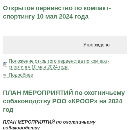
натасчиков!
Открытое первенство по компакт-
спортингу 10 мая 2024 года
Утверждено
Положение открытого первенства по компакт-
спортингу 10 мая 2024 года
Подробнее
о
Открытое
первенство
ПЛАН МЕРОПРИЯТИЙ по охотничьему
по
компакт-
собаководству РОО «КРООР» на 2024
спортингу
год
10
мая
2024
ПЛАН МЕРОПРИЯТИЙ по охотничьему
года
собаководству