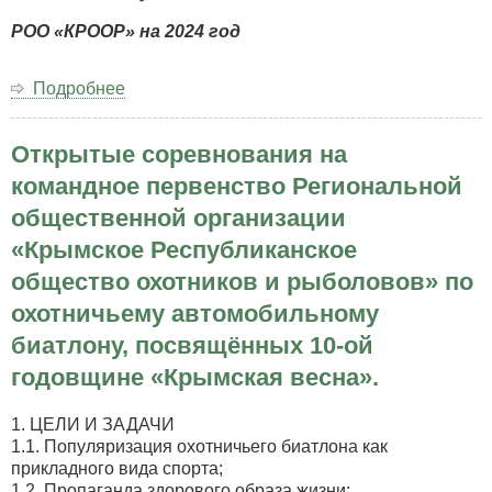
РОО «КРООР» на 2024 год
Подробнее
о
ПЛАН
МЕРОПРИЯТИЙ
Открытые соревнования на
по
охотничьему
командное первенство Региональной
собаководству
общественной организации
РОО
«КРООР»
«Крымское Республиканское
на
общество охотников и рыболовов» по
2024
год
охотничьему автомобильному
биатлону, посвящённых 10-ой
годовщине «Крымская весна».
1. ЦЕЛИ И ЗАДАЧИ
1.1. Популяризация охотничьего биатлона как
прикладного вида спорта;
1.2. Пропаганда здорового образа жизни;