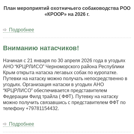
парной
куропатке,
План мероприятий охотничьего собаководства РОО
ранг
«КРООР» на 2026 г.
САСТ,
ЧРКФ*,
Подробнее
о
Республика
План
Крым,
мероприятий
пгт.
Вниманию натасчиков!
охотничьего
Черноморское,
собаководства
угодья
РОО
Начиная с 21 января по 30 апреля 2026 года в угодьях
КРЦРЛИСО
«КРООР»
АНО “КРЦРЛИСО” Черноморского района Республики
(01.04.26
на
Крым открыта натаска легавых собак по куропатке.
г.
2026
Путевки на натаску можно получать непосредственно в
–
год
угодьях. Организация натаски в угодьях АНО
13.04.26
“КРЦРЛИСО” обеспечивается представителем
г.).
Федерации Филд трайла ( ФФТ). Путевку на натаску
можно получить связавшись с представителем ФФТ по
телефону +79781154432.
Подробнее
о
Вниманию