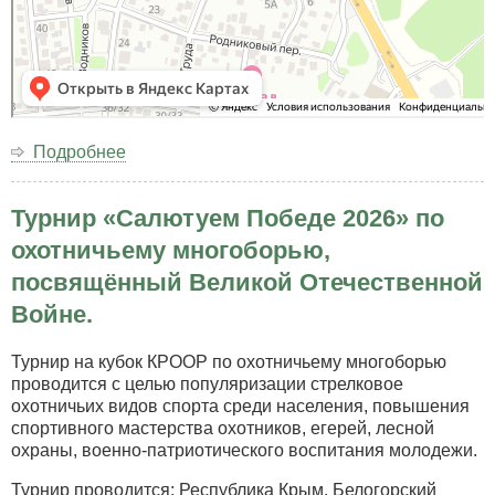
Подробнее
о
Наш
адрес:
Турнир «Салютуем Победе 2026» по
Республика
Крым
охотничьему многоборью,
г.
посвящённый Великой Отечественной
Симферополь
Ялтинское
Войне.
Шоссе
38
Турнир на кубок КРООР по охотничьему многоборью
проводится с целью популяризации стрелковое
охотничьих видов спорта среди населения, повышения
спортивного мастерства охотников, егерей, лесной
охраны, военно-патриотического воспитания молодежи.
Турнир проводится: Республика Крым, Белогорский