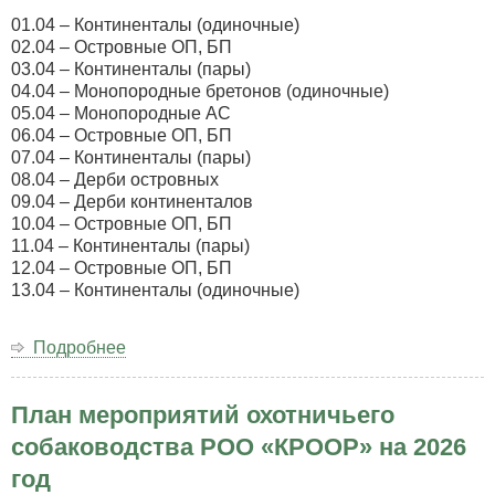
01.04 – Континенталы (одиночные)
02.04 – Островные ОП, БП
03.04 – Континенталы (пары)
04.04 – Монопородные бретонов (одиночные)
05.04 – Монопородные АС
06.04 – Островные ОП, БП
07.04 – Континенталы (пары)
08.04 – Дерби островных
09.04 – Дерби континенталов
10.04 – Островные ОП, БП
11.04 – Континенталы (пары)
12.04 – Островные ОП, БП
13.04 – Континенталы (одиночные)
Подробнее
о
Программа
весенней
План мероприятий охотничьего
серии
филд
собаководства РОО «КРООР» на 2026
трайлов
год
по