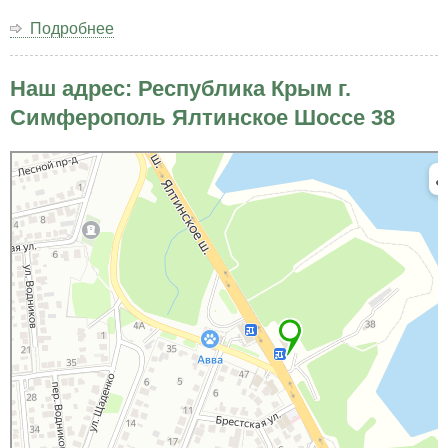
Подробнее
о
Открытое
письмо
Наш адрес: Республика Крым г.
Президенту
Российской
Симферополь Ялтинское Шоссе 38
Федерации
Владимиру
Яндекс Карты
Владимировичу
Яндекс Карты — транспорт, навигация, поиск мест
Путину.