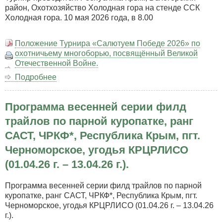
район, Охотхозяйство Холодная гора на стенде ССК
Холодная гора. 10 мая 2026 года, в 8.00
Положение Турнира «Салютуем Победе 2026» по
охотничьему многоборью, посвящённый Великой
Отечественной Войне.
Подробнее
о
Турнир
«Салютуем
Программа весенней серии филд
Победе
2026»
трайлов по парной куропатке, ранг
по
САСТ, ЧРКФ*, Республика Крым, пгт.
охотничьему
многоборью,
Черноморское, угодья КРЦРЛИСО
посвящённый
(01.04.26 г. – 13.04.26 г.).
Великой
Отечественной
Программа весенней серии филд трайлов по парной
Войне.
куропатке, ранг САСТ, ЧРКФ*, Республика Крым, пгт.
Черноморское, угодья КРЦРЛИСО (01.04.26 г. – 13.04.26
г.).