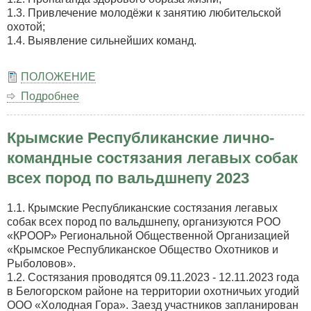
1.3. Привлечение молодёжи к занятию любительской
охотой;
1.4. Выявление сильнейших команд.
ПОЛОЖЕНИЕ
Подробнее
о
Открытые
соревнования
Крымские Республиканские лично-
на
командное
командные состязания легавых собак
первенство
всех пород по вальдшнепу 2023
Региональной
общественной
организации
1.1. Крымские Республиканские состязания легавых
«Крымское
собак всех пород по вальдшнепу, организуются РОО
Республиканское
«КРООР» Региональной Общественной Организацией
общество
«Крымское Республиканское Общество Охотников и
охотников
Рыболовов».
и
1.2. Состязания проводятся 09.11.2023 - 12.11.2023 года
рыболовов»
в Белогорском районе на территории охотничьих угодий
по
ООО «Холодная Гора». Заезд участников запланирован