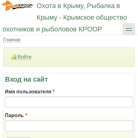
Перейти
Охота в Крыму, Рыбалка в
к
основному
Крыму - Крымское общество
содержанию
toggle
охотников и рыболовов КРООР
Главная
Строка
навигации
Войти
Вход на сайт
Имя пользователя
Пароль