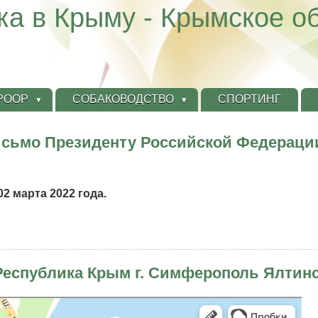
ка в Крыму - Крымское о
КРООР
СОБАКОВОДСТВО
СПОРТИНГ
исьмо Президенту Российской Федерац
2 марта 2022 года.
рытое
ьмо
Республика Крым г. Симферополь Ялтин
зиденту
сийской
ерации
рт, навигация, поиск мест
димиру