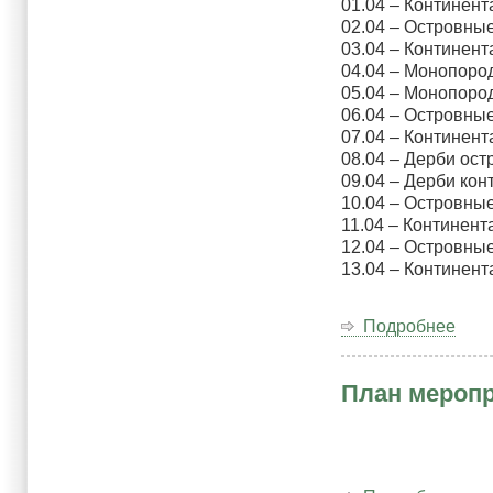
01.04 – Континен
Оте
02.04 – Островны
Вой
03.04 – Континент
04.04 – Монопоро
05.04 – Монопор
06.04 – Островны
07.04 – Континент
08.04 – Дерби ос
09.04 – Дерби ко
10.04 – Островны
11.04 – Континент
12.04 – Островны
13.04 – Континен
Подробнее
о
Про
вес
План меропр
сер
фил
тра
по
пар