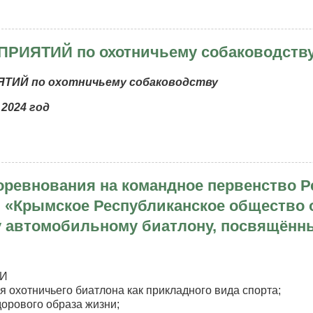
рытое
венство
РИЯТИЙ по охотничьему собаководству
акт-
тингу
ТИЙ по охотничьему собаководству
2024 год
4
АН
РОПРИЯТИЙ
оревнования на командное первенство 
тничьему
 «Крымское Республиканское общество 
аководству
 автомобильному биатлону, посвящённ
О
ООР»
4
ЧИ
я охотничьего биатлона как прикладного вида спорта;
дорового образа жизни;