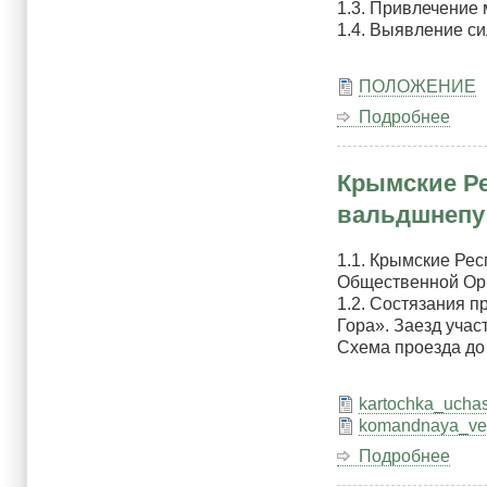
1.3. Привлечение
1.4. Выявление с
ПОЛОЖЕНИЕ
Подробнее
о
Отк
сор
Крымские Ре
на
ком
вальдшнепу
пер
Рег
1.1. Крымские Ре
общ
Общественной Орг
орг
1.2. Состязания п
«Кр
Гора». Заезд учас
Рес
Схема проезда до
общ
охо
и
kartochka_uchas
рыб
komandnaya_ve
по
Подробнее
о
охо
Кры
авт