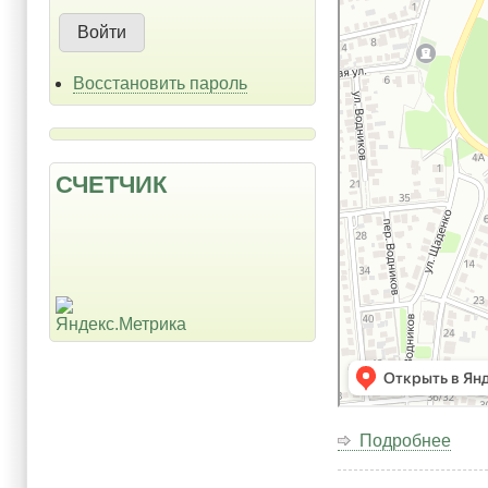
Вла
Пути
Восстановить пароль
СЧЕТЧИК
Подробнее
о
На
адре