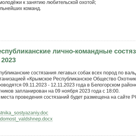
 молодёжи к занятию любительской охотой;
ильнейших команд.
рытые
евнования
спубликанские лично-командные состяза
андное
 2023
венство
иональной
спубликанские состязания легавых собак всех пород по ва
ественной
анизацией «Крымское Республиканское Общество Охотник
анизации
роводятся 09.11.2023 - 12.11.2023 года в Белогорском рай
ымское
тников запланирован на 09 ноября 2023 года с 18:00.
публиканское
 места проведения состязаний будет размещена на сайте
ество
тников
tnika_sostyazaniy.doc
оловов»
domost_valdshnep.docx
тничьему
мские
омобильному