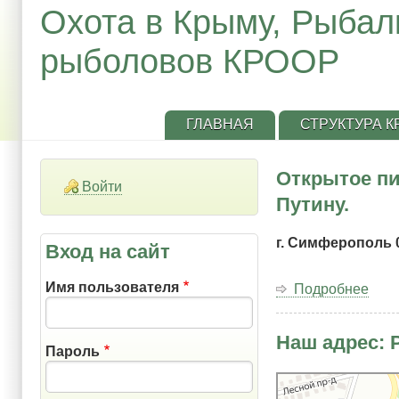
Охота в Крыму, Рыбал
рыболовов КРООР
ГЛАВНАЯ
СТРУКТУРА 
Открытое п
Войти
Путину.
г. Симферополь 0
Вход на сайт
Имя пользователя
Подробнее
о
Отк
пис
Наш адрес: 
Пре
Пароль
Рос
Фед
Яндекс Карты
Яндекс Карты — транспо
Вла