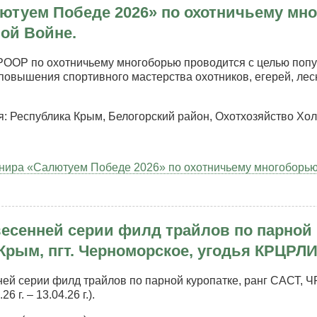
ютуем Победе 2026» по охотничьему м
публика
м
ой Войне.
ферополь
КРООР по охотничьему многоборью проводится с целью попу
инское
 повышения спортивного мастерства охотников, егерей, ле
се
я: Республика Крым, Белогорский район, Охотхозяйство Хол
нира «Салютуем Победе 2026» по охотничьему многоборью
нир
лютуем
есенней серии филд трайлов по парной к
еде
6»
рым, пгт. Черноморское, угодья КРЦРЛИСО (
тничьему
й серии филд трайлов по парной куропатке, ранг САСТ, ЧР
гоборью,
 г. – 13.04.26 г.).
вящённый
икой