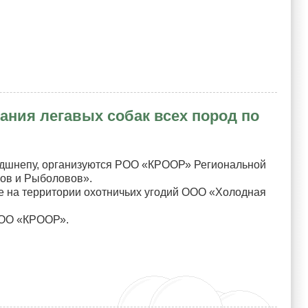
ния легавых собак всех пород по
льдшнепу, организуются РОО «КРООР» Региональной
ов и Рыболовов».
оне на территории охотничьих угодий ООО «Холодная
 РОО «КРООР».