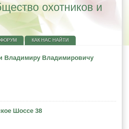
бщество охотников и
ФОРУМ
КАК НАС НАЙТИ
ии Владимиру Владимировичу
ское Шоссе 38