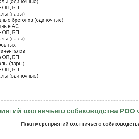
талы (одиночные)
чественной
е ОП, БП
не.
алы (пары)
дные бретонов (одиночные)
одные АС
е ОП, БП
алы (пары)
тровных
нтиненталов
е ОП, БП
алы (пары)
е ОП, БП
талы (одиночные)
грамма
енней
иятий охотничьего собаководства РОО 
ии
д
йлов
План мероприятий охотничьего собаководства
ной