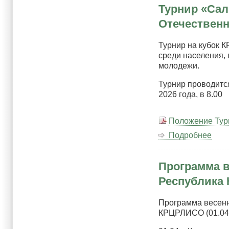
Турнир «Сал
Рес
Кры
Отечественн
г.
Сим
Турнир на кубок 
Ялт
среди населения,
Шос
молодежи.
38
Турнир проводитс
2026 года, в 8.00
Положение Тур
Подробнее
о
Тур
«Са
Программа в
Поб
202
Республика К
по
охо
Программа весенне
мно
КРЦРЛИСО (01.04.26
пос
Вел