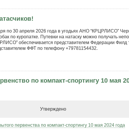
патке,
н
оприятий
Т,
атасчиков!
ничьего
Ф*,
аководства
публика
О
аря по 30 апреля 2026 года в угодьях АНО “КРЦРЛИСО” Че
м,
ООР»
обак по куропатке. Путевки на натаску можно получать неп
РЛИСО” обеспечивается представителем Федерации Филд тр
номорское,
6
дставителем ФФТ по телефону +79781154432.
ья
РЛИСО
04.26
манию
счиков!
4.26
рвенство по компакт-спортингу 10 мая 20
ерждено
ытого первенства по компакт-спортингу 10 мая 2024 года