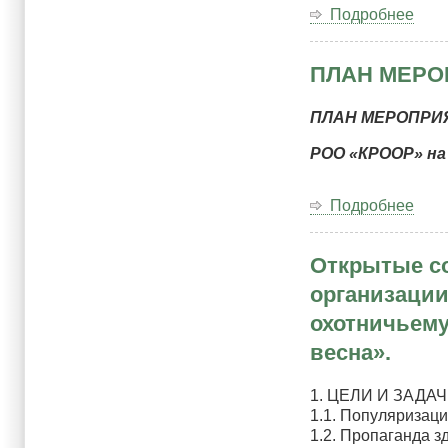
Подробнее
о
Отк
пер
ПЛАН МЕРОП
по
комп
спор
ПЛАН МЕРОПРИЯ
10
РОО «КРООР» на 
мая
202
года
Подробнее
о
ПЛ
МЕ
Открытые с
по
охо
организации
соб
охотничьему
РО
«КР
весна».
на
202
1. ЦЕЛИ И ЗАДА
год
1.1. Популяризаци
1.2. Пропаганда з