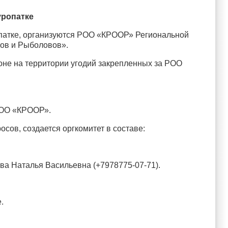
уропатке
ропатке, организуются РОО «КРООР» Региональной
ов и Рыболовов».
йоне на территории угодий закрепленных за РОО
 РОО «КРООР».
сов, создается оргкомитет в составе:
ва Наталья Васильевна (+7978775-07-71).
.