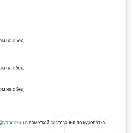
ом на обед.
ом на обед.
ом на обед.
r@yandex.ru
c пометкой состязания по куропатке.