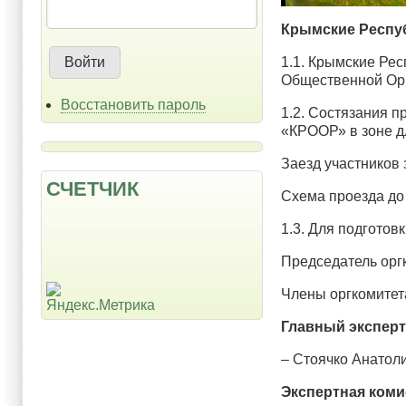
Крымские Респуб
1.1. Крымские Ре
Общественной Орг
Восстановить пароль
1.2. Состязания п
«КРООР» в зоне дл
Заезд участников 
СЧЕТЧИК
Схема проезда до
1.3. Для подготов
Председатель орг
Члены оргкомитет
Главный эксперт
– Стоячко Анатол
Экспертная коми