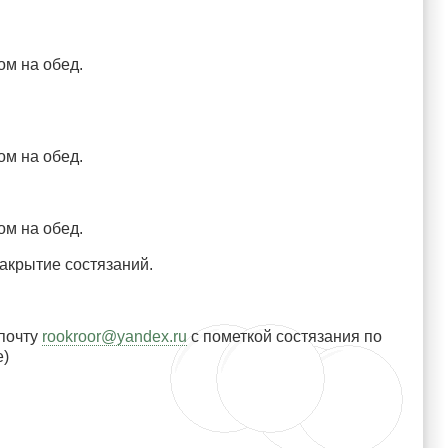
ом на обед.
ом на обед.
ом на обед.
закрытие состязаний.
 почту
rookroor@yandex.ru
c пометкой состязания по
е)