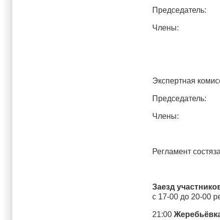
Председатель: В
Члены: Варави
Гладков Алек
Экспертная комис
Председатель: П
Члены: Тихоно
Герасиков Ле
Регламент состяз
Заезд участнико
с 17-00 до 20-00 
21:00
Жеребьёвк