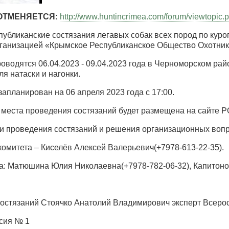
ОТМЕНЯЕТСЯ:
http://www.huntincrimea.com/forum/viewtopic
спубликанские состязания легавых собак всех пород по ку
анизацией «Крымское Республиканское Общество Охотник
роводятся 06.04.2023 - 09.04.2023 года в Черноморском ра
я натаски и нагонки.
запланирован на 06 апреля 2023 года с 17:00.
 места проведения состязаний будет размещена на сайте
ки проведения состязаний и решения организационных вопро
комитета – Киселёв Алексей Валерьевич(+7978-613-22-35).
а: Матюшина Юлия Николаевна(+7978-782-06-32), Капитонов
состязаний Стоячко Анатолий Владимирович эксперт Всеро
сия № 1