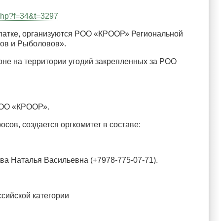
.php?f=34&t=3297
ропатке, организуются РОО «КРООР» Региональной
ов и Рыболовов».
йоне на территории угодий закрепленных за РОО
 РОО «КРООР».
сов, создается оргкомитет в составе:
а Наталья Васильевна (+7978-775-07-71).
ссийской категории