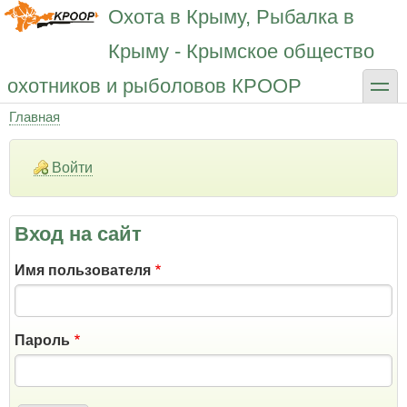
Перейти
Охота в Крыму, Рыбалка в
к
основному
Крыму - Крымское общество
содержанию
toggle
охотников и рыболовов КРООР
Главная
Строка
навигации
Войти
Вход на сайт
Имя пользователя
Пароль