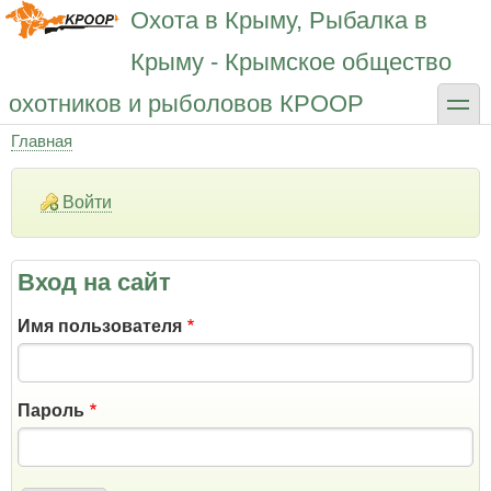
Перейти
Охота в Крыму, Рыбалка в
к
основному
Крыму - Крымское общество
содержанию
toggle
охотников и рыболовов КРООР
Главная
Строка
навигации
Войти
Вход на сайт
Имя пользователя
Пароль