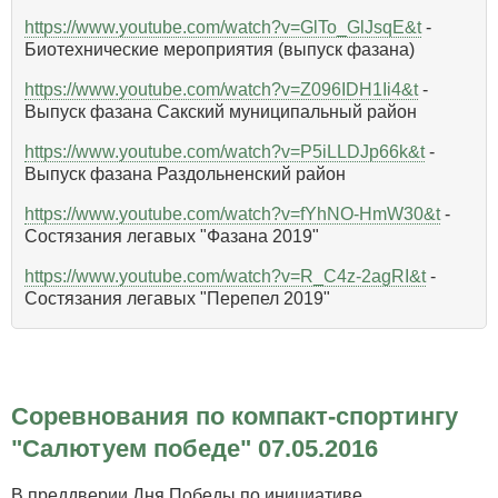
https://www.youtube.com/watch?v=GlTo_GlJsqE&t
-
Биотехнические мероприятия (выпуск фазана)
https://www.youtube.com/watch?v=Z096IDH1Ii4&t
-
Выпуск фазана Сакский муниципальный район
https://www.youtube.com/watch?v=P5iLLDJp66k&t
-
Выпуск фазана Раздольненский район
https://www.youtube.com/watch?v=fYhNO-HmW30&t
-
Состязания легавых "Фазана 2019"
https://www.youtube.com/watch?v=R_C4z-2agRI&t
-
Состязания легавых "Перепел 2019"
Соревнования по компакт-спортингу
"Салютуем победе" 07.05.2016
В преддверии Дня Победы по инициативе