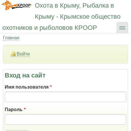
Перейти
Охота в Крыму, Рыбалка в
к
основному
Крыму - Крымское общество
содержанию
toggle
охотников и рыболовов КРООР
Главная
Строка
навигации
Войти
Вход на сайт
Имя пользователя
Пароль