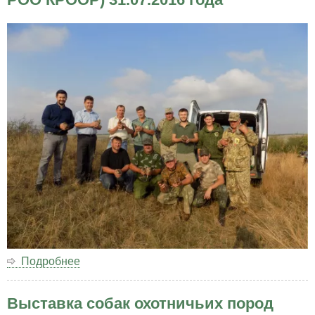
Подробнее
о
Выпуск
Фазана
Выставка собак охотничьих пород
(Белогорский