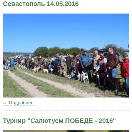
филиал
Севастополь 14.05.2016
РОО
КРООР)
31.07.2016
года
Подробнее
о
Выставка
собак
Турнир "Салютуем ПОБЕДЕ - 2016"
охотничьих
пород