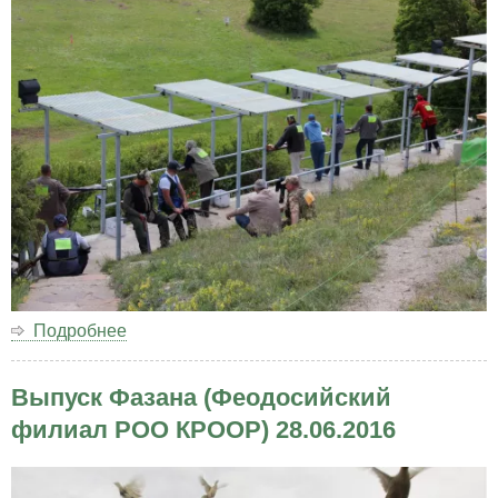
Севастополь
14.05.2016
Подробнее
о
Турнир
"Салютуем
Выпуск Фазана (Феодосийский
ПОБЕДЕ
-
филиал РОО КРООР) 28.06.2016
2016"