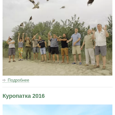
Подробнее
о
Выпуск
Фазана
Куропатка 2016
(Феодосийский
филиал
РОО
КРООР)