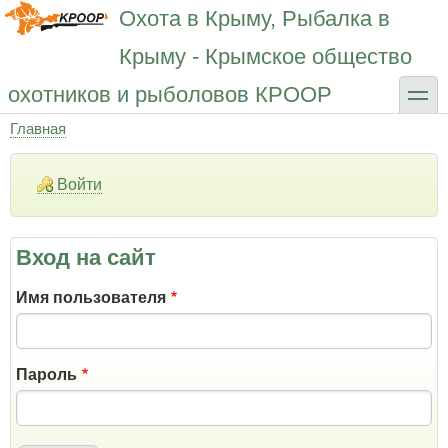
Перейти
Охота в Крыму, Рыбалка в
к
основному
Крыму - Крымское общество
содержанию
toggle
охотников и рыболовов КРООР
Главная
Строка
навигации
Войти
Вход на сайт
Имя пользователя
Пароль