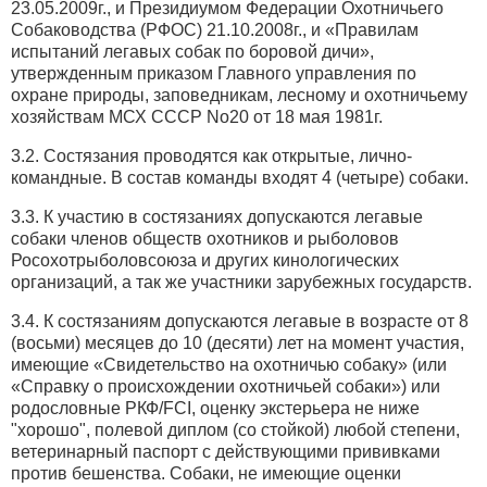
23.05.2009г., и Президиумом Федерации Охотничьего
Собаководства (РФОС) 21.10.2008г., и «Правилам
испытаний легавых собак по боровой дичи»,
утвержденным приказом Главного управления по
охране природы, заповедникам, лесному и охотничьему
хозяйствам МСХ СССР No20 от 18 мая 1981г.
3.2. Состязания проводятся как открытые, лично-
командные. В состав команды входят 4 (четыре) собаки.
3.3. К участию в состязаниях допускаются легавые
собаки членов обществ охотников и рыболовов
Росохотрыболовсоюза и других кинологических
организаций, а так же участники зарубежных государств.
3.4. К состязаниям допускаются легавые в возрасте от 8
(восьми) месяцев до 10 (десяти) лет на момент участия,
имеющие «Свидетельство на охотничью собаку» (или
«Справку о происхождении охотничьей собаки») или
родословные РКФ/FCI, оценку экстерьера не ниже
"хорошо", полевой диплом (со стойкой) любой степени,
ветеринарный паспорт с действующими прививками
против бешенства. Собаки, не имеющие оценки