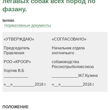
легавых собак всех пород по
фазану.
termin
Нормативные документы
«УТВЕРЖДАЮ»
«СОГЛАСОВАНО»
Председатель
Начальник отдела
Правления
охотничьего
РОО «КРООР»
собаководства
Росохотрыболовсоюза
Хортив В.Б
___________
____________М.Г.Кузина
«__»__________2016 г
«__»__________2016 г
ПОЛОЖЕНИЕ