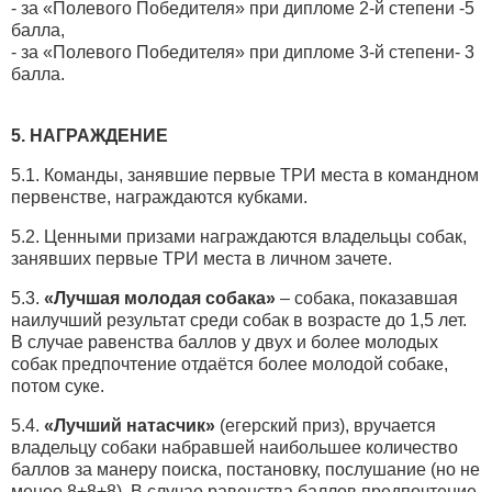
- за «Полевого Победителя» при дипломе 2-й степени -5
балла,
- за «Полевого Победителя» при дипломе 3-й степени- 3
балла.
5. НАГРАЖДЕНИЕ
5.1. Команды, занявшие первые ТРИ места в командном
первенстве, награждаются кубками.
5.2. Ценными призами награждаются владельцы собак,
занявших первые ТРИ места в личном зачете.
5.3.
«Лучшая молодая собака»
– собака, показавшая
наилучший результат среди собак в возрасте до 1,5 лет.
В случае равенства баллов у двух и более молодых
собак предпочтение отдаётся более молодой собаке,
потом суке.
5.4.
«Лучший натасчик»
(егерский приз), вручается
владельцу собаки набравшей наибольшее количество
баллов за манеру поиска, постановку, послушание (но не
менее 8+8+8). В случае равенства баллов предпочтение