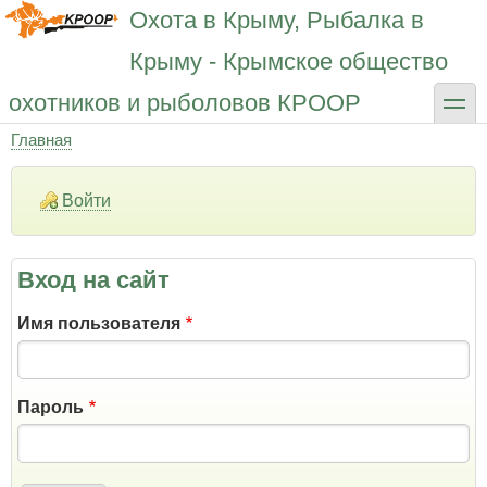
Перейти
Охота в Крыму, Рыбалка в
к
основному
Крыму - Крымское общество
содержанию
toggle
охотников и рыболовов КРООР
Главная
Строка
навигации
Войти
Вход на сайт
Имя пользователя
Пароль