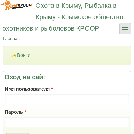
Перейти
Охота в Крыму, Рыбалка в
к
основному
Крыму - Крымское общество
содержанию
toggle
охотников и рыболовов КРООР
Главная
Строка
навигации
Войти
Вход на сайт
Имя пользователя
Пароль