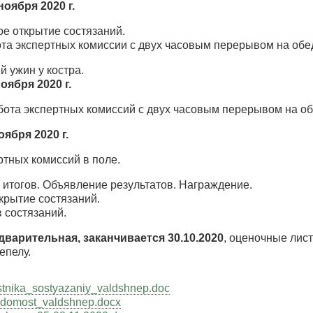
но
ября 20
20
г.
ое открытие состязаний.
ота экспертных комиссии с двух часовым перерывом на обе
 ужин у костра.
но
ября 20
20
г.
абота экспертных комиссий с двух часовым перерывом на об
о
ября 20
20
г.
ртных комиссий в поле.
 итогов. Объявление результатов. Награждение.
крытие состязаний.
 состязаний.
дварительная, заканчивается 30.10.2020
, оценочные лис
епелу.
stnika_sostyazaniy_valdshnep.doc
domost_valdshnep.docx