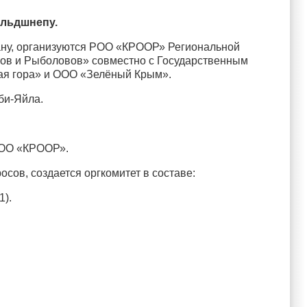
альдшнепу.
зану, организуются РОО «КРООР» Региональной
ов и Рыболовов» совместно с Государственным
ая гора» и ООО «Зелёный Крым».
аби-Яйла.
 РОО «КРООР».
сов, создается оргкомитет в составе:
1).