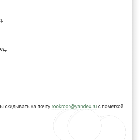
д.
ед.
ты скидывать на почту
rookroor@yandex.ru
c пометкой