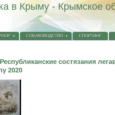
ка в Крыму - Крымское о
КРООР
СОБАКОВОДСТВО
СПОРТИНГ
Республиканские состязания легав
у 2020