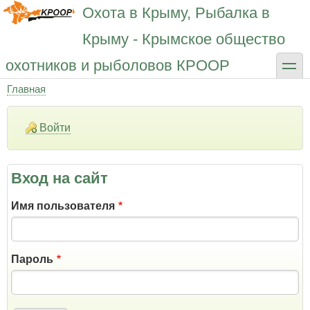
Перейти
Охота в Крыму, Рыбалка в
к
основному
Крыму - Крымское общество
содержанию
toggle
охотников и рыболовов КРООР
Главная
Строка
навигации
Войти
Вход на сайт
Имя пользователя
Пароль