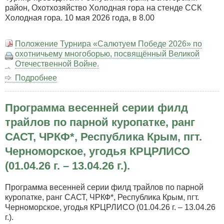
район, Охотхозяйство Холодная гора на стенде ССК
Холодная гора. 10 мая 2026 года, в 8.00
Положение Турнира «Салютуем Победе 2026» по
охотничьему многоборью, посвящённый Великой
Отечественной Войне.
Подробнее
о
Турнир
«Салютуем
Программа весенней серии филд
Победе
2026»
трайлов по парной куропатке, ранг
по
САСТ, ЧРКФ*, Республика Крым, пгт.
охотничьему
многоборью,
Черноморское, угодья КРЦРЛИСО
посвящённый
(01.04.26 г. – 13.04.26 г.).
Великой
Отечественной
Программа весенней серии филд трайлов по парной
Войне.
куропатке, ранг САСТ, ЧРКФ*, Республика Крым, пгт.
Черноморское, угодья КРЦРЛИСО (01.04.26 г. – 13.04.26
г.).