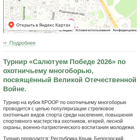
Подробнее
о
Наш
адрес:
Турнир «Салютуем Победе 2026» по
Республика
Крым
охотничьему многоборью,
г.
посвящённый Великой Отечественной
Симферополь
Ялтинское
Войне.
Шоссе
38
Турнир на кубок КРООР по охотничьему многоборью
проводится с целью популяризации стрелковое
охотничьих видов спорта среди населения, повышения
спортивного мастерства охотников, егерей, лесной
охраны, военно-патриотического воспитания молодежи.
Турнир проводится: Республика Крым, Белогорский