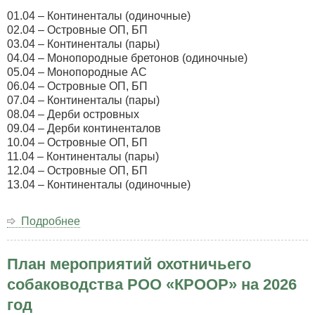
01.04 – Континенталы (одиночные)
02.04 – Островные ОП, БП
03.04 – Континенталы (пары)
04.04 – Монопородные бретонов (одиночные)
05.04 – Монопородные АС
06.04 – Островные ОП, БП
07.04 – Континенталы (пары)
08.04 – Дерби островных
09.04 – Дерби континенталов
10.04 – Островные ОП, БП
11.04 – Континенталы (пары)
12.04 – Островные ОП, БП
13.04 – Континенталы (одиночные)
Подробнее
о
Программа
весенней
План мероприятий охотничьего
серии
филд
собаководства РОО «КРООР» на 2026
трайлов
год
по