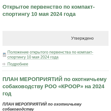
натасчиков!
Открытое первенство по компакт-
спортингу 10 мая 2024 года
Утверждено
Положение открытого первенства по компакт-
спортингу 10 мая 2024 года
Подробнее
о
Открытое
первенство
ПЛАН МЕРОПРИЯТИЙ по охотничьему
по
компакт-
собаководству РОО «КРООР» на 2024
спортингу
год
10
мая
2024
ПЛАН МЕРОПРИЯТИЙ по охотничьему
года
собаководству