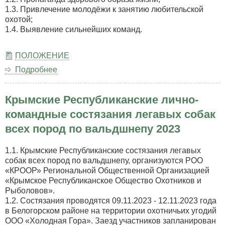
1.3. Привлечение молодёжи к занятию любительской
охотой;
1.4. Выявление сильнейших команд.
ПОЛОЖЕНИЕ
Подробнее
о
Открытые
соревнования
Крымские Республиканские лично-
на
командное
командные состязания легавых собак
первенство
всех пород по вальдшнепу 2023
Региональной
общественной
организации
1.1. Крымские Республиканские состязания легавых
«Крымское
собак всех пород по вальдшнепу, организуются РОО
Республиканское
«КРООР» Региональной Общественной Организацией
общество
«Крымское Республиканское Общество Охотников и
охотников
Рыболовов».
и
1.2. Состязания проводятся 09.11.2023 - 12.11.2023 года
рыболовов»
в Белогорском районе на территории охотничьих угодий
по
ООО «Холодная Гора». Заезд участников запланирован