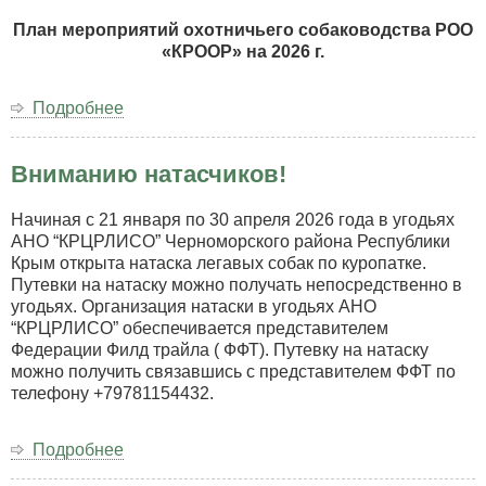
парной
куропатке,
План мероприятий охотничьего собаководства РОО
ранг
«КРООР» на 2026 г.
САСТ,
ЧРКФ*,
Подробнее
о
Республика
План
Крым,
мероприятий
пгт.
Вниманию натасчиков!
охотничьего
Черноморское,
собаководства
угодья
РОО
Начиная с 21 января по 30 апреля 2026 года в угодьях
КРЦРЛИСО
«КРООР»
АНО “КРЦРЛИСО” Черноморского района Республики
(01.04.26
на
Крым открыта натаска легавых собак по куропатке.
г.
2026
Путевки на натаску можно получать непосредственно в
–
год
угодьях. Организация натаски в угодьях АНО
13.04.26
“КРЦРЛИСО” обеспечивается представителем
г.).
Федерации Филд трайла ( ФФТ). Путевку на натаску
можно получить связавшись с представителем ФФТ по
телефону +79781154432.
Подробнее
о
Вниманию