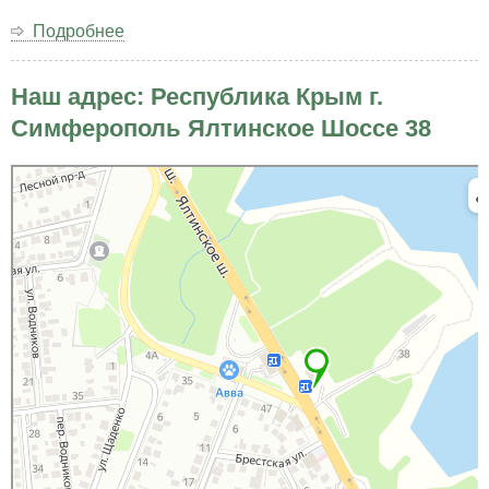
Подробнее
о
Открытое
письмо
Наш адрес: Республика Крым г.
Президенту
Российской
Симферополь Ялтинское Шоссе 38
Федерации
Владимиру
Яндекс Карты
Владимировичу
Яндекс Карты — транспорт, навигация, поиск мест
Путину.