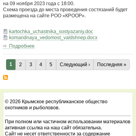
охотничьему
на 09 ноября 2023 года с 18:00.
автомобильному
Схема проезда до места проведения состязаний будет
биатлону,
размещена на сайте РОО «КРООР».
посвящённых
10-
kartochka_uchastnika_sostyazaniy.doc
ой
komandnaya_vedomost_valdshnep.docx
годовщине
«Крымская
Подробнее
о
весна».
Крымские
Республиканские
Текущая страница
1
лично-
Страница
2
Страница
3
Страница
4
Страница
5
Следующая страница
Следующий ›
Последняя стра
Последняя »
Нумерация
командные
страниц
состязания
легавых
собак
всех
пород
© 2026 Крымское республиканское общество
по
охотников и рыболовов.
вальдшнепу
2023
При полном или частичном использовании материалов
активная ссылка на наш сайт обязательна.
Сайт не несет ответственности за содержание