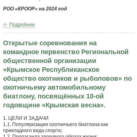
РОО «КРООР» на 2024 год
Подробнее
о
ПЛАН
МЕРОПРИЯТИЙ
Открытые соревнования на
по
охотничьему
командное первенство Региональной
собаководству
общественной организации
РОО
«КРООР»
«Крымское Республиканское
на
общество охотников и рыболовов» по
2024
год
охотничьему автомобильному
биатлону, посвящённых 10-ой
годовщине «Крымская весна».
1. ЦЕЛИ И ЗАДАЧИ
1.1. Популяризация охотничьего биатлона как
прикладного вида спорта;
1.2. Пропаганда здорового образа жизни;