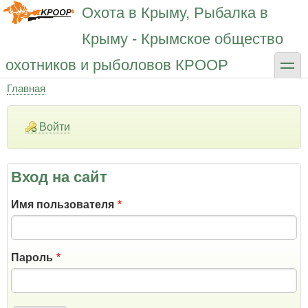
Перейти
Охота в Крыму, Рыбалка в
к
основному
Крыму - Крымское общество
содержанию
toggle
охотников и рыболовов КРООР
Главная
Строка
навигации
Войти
Вход на сайт
Имя пользователя
Пароль