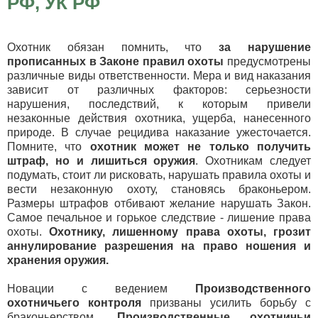
РФ, УК РФ
Охотник обязан помнить, что
за нарушение
прописанных в Законе правил охоты
предусмотрены
различные виды ответственности. Мера и вид наказания
зависит от различных факторов: серьезности
нарушения, последствий, к которым привели
незаконные действия охотника, ущерба, нанесенного
природе. В случае рецидива наказание ужесточается.
Помните, что
охотник может не только получить
штраф, но и лишиться оружия
. Охотникам следует
подумать, стоит ли рисковать, нарушать правила охоты и
вести незаконную охоту, становясь браконьером.
Размеры штрафов отбивают желание нарушать Закон.
Самое печальное и горькое следствие - лишение права
охоты.
Охотнику, лишенному права охоты, грозит
аннулирование разрешения на право ношения и
хранения оружия.
Новации с ведением
Производственного
охотничьего контроля
призваны усилить борьбу с
браконьерством.
Производственные охотничьи